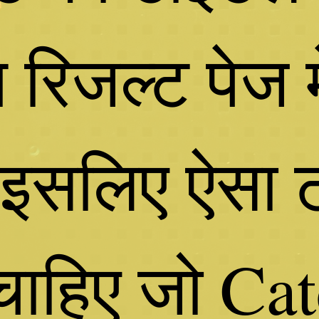
 रिजल्ट पेज म
ै, इसलिए ऐसा 
ाहिए जो Catc