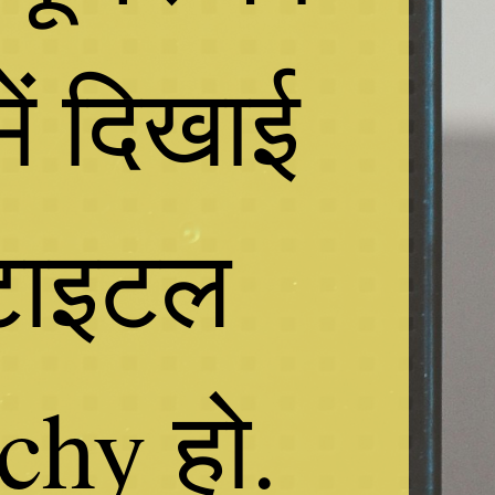
ें दिखाई 
टाइटल 
hy हो. 