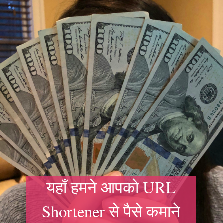
यहाँ हमने आपको URL
Shortener से पैसे कमाने