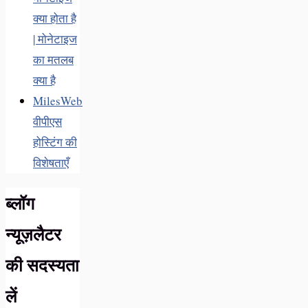
क्या होता है
| मोनेटाइज
का मतलब
क्या है
MilesWeb
वीपीएस
होस्टिंग की
विशेषताएँ
ब्लॉग
न्यूज़लैटर
की सदस्यता
लें