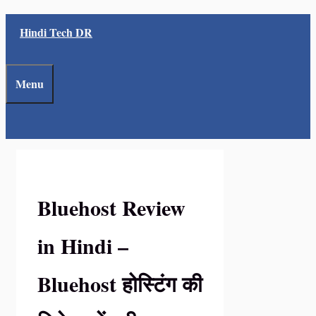
Skip
Hindi Tech DR
to
content
Menu
Bluehost Review
in Hindi –
Bluehost होस्टिंग की