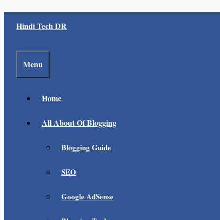
Skip
Hindi Tech DR
to
content
Menu
Home
All About Of Blogging
Blogging Guide
SEO
Google AdSense