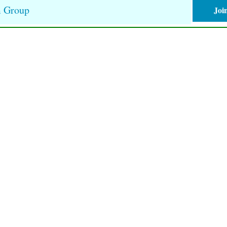
m Group
Joi