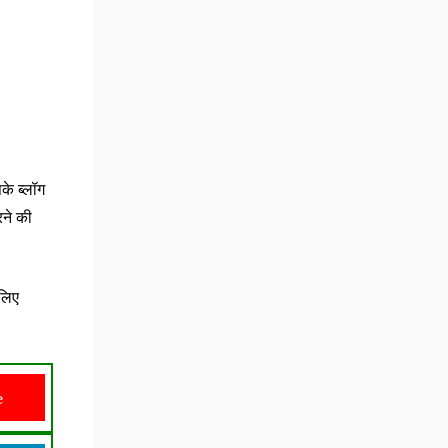
के ब्लॉग
रने की
चलिए
e