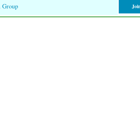
m Group
Joi