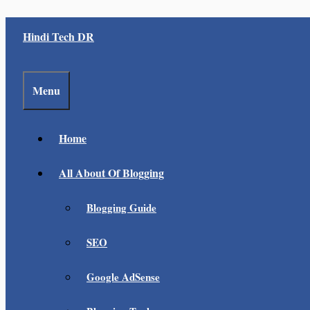
Skip
Hindi Tech DR
to
content
Menu
Home
All About Of Blogging
Blogging Guide
SEO
Google AdSense