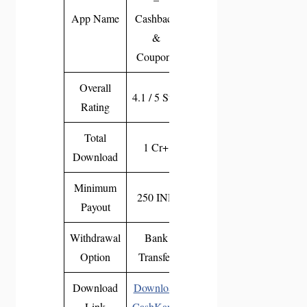
App Name
Cashback
&
Coupons
Overall
4.1 / 5 Star
Rating
Total
1 Cr+
Download
Minimum
250 INR
Payout
Withdrawal
Bank
Option
Transfer
Download
Download
Link
CashKaro