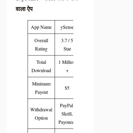
वाला ऐप
App Name
ySense
Overall
3.7 / 5
Rating
Star
Total
1 Million
Download
+
Minimum
$5
Payout
PayPal,
Withdrawal
Skrill,
Option
Payoneer