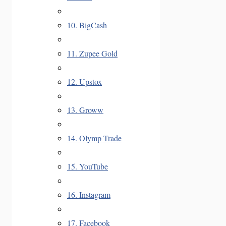
10. BigCash
11. Zupee Gold
12. Upstox
13. Groww
14. Olymp Trade
15. YouTube
16. Instagram
17. Facebook