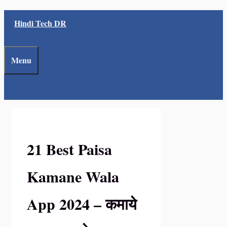
Skip
Hindi Tech DR
to
content
Menu
21 Best Paisa
Kamane Wala
App 2024 – कमाये