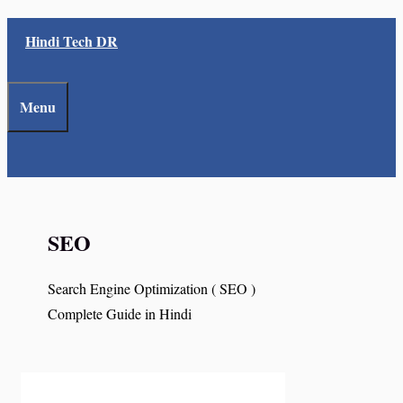
Skip
Hindi Tech DR
to
content
Menu
SEO
Search Engine Optimization ( SEO )
Complete Guide in Hindi