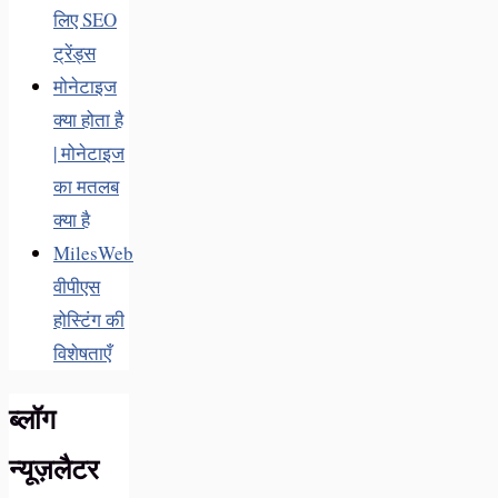
लिए SEO
ट्रेंड्स
मोनेटाइज
क्या होता है
| मोनेटाइज
का मतलब
क्या है
MilesWeb
वीपीएस
होस्टिंग की
विशेषताएँ
ब्लॉग
न्यूज़लैटर