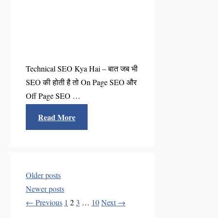
Technical SEO Kya Hai – बात जब भी
SEO की होती है तो On Page SEO और
Off Page SEO …
Read More
Older posts
Newer posts
Page
Page
Page
Page
←
Previous
1
2
3
…
10
Next
→