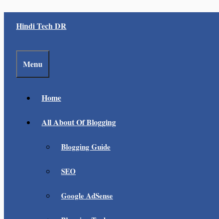
Skip
Hindi Tech DR
to
content
Menu
Home
All About Of Blogging
Blogging Guide
SEO
Google AdSense