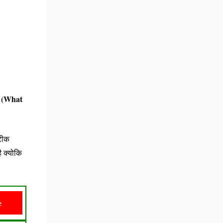
(What
ं
सटीक
ै क्योकि
e