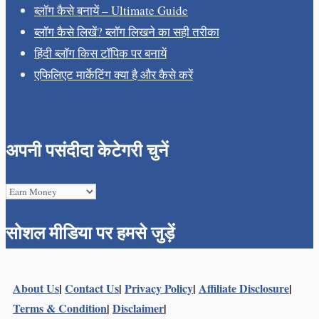
ब्लॉग कैसे बनायें – Ultimate Guide
ब्लॉग कैसे लिखें? ब्लॉग लिखने का सही तरीका
हिंदी ब्लॉग किस टॉपिक पर बनायें
एफिलिएट मार्केटिंग क्या है और कैसे करें
अपनी पसंदीदा केटेगरी चुनें
अपनी
पसंदीदा
सोशल मीडिया पर हमसे जुड़ें
केटेगरी
चुनें
About Us
|
Contact Us
|
Privacy Policy
|
Affiliate Disclosure
|
Terms & Condition
|
Disclaimer
|