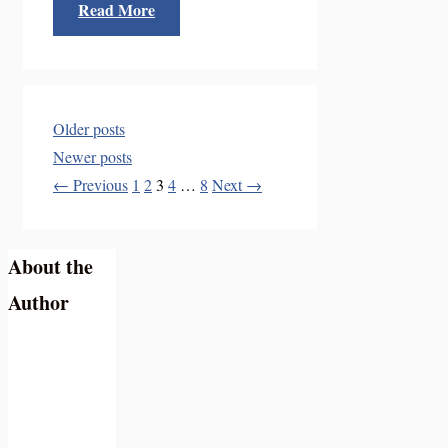
Read More
Older posts
Newer posts
Page
Page
Page
Page
Page
←
Previous
1
2
3
4
…
8
Next
→
About the
Author