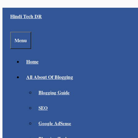
Skip
Hindi Tech DR
to
content
Menu
Home
All About Of Blogging
Blogging Guide
SEO
Google AdSense