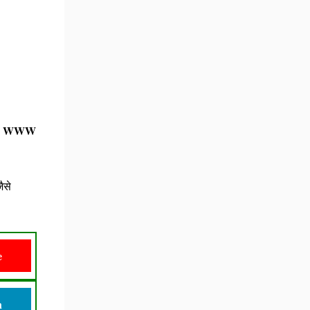
है, WWW
ैसे
e
n