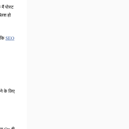
ैं पोस्ट
्लिश हो
 कि
SEO
ने के लिए
ल्प On ही