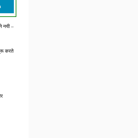
n
ने नयी –
ुरू करते
और