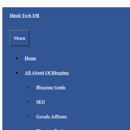
Skip
Hindi Tech DR
to
content
Menu
Home
All About Of Blogging
Blogging Guide
SEO
Google AdSense