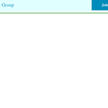
m Group
Joi