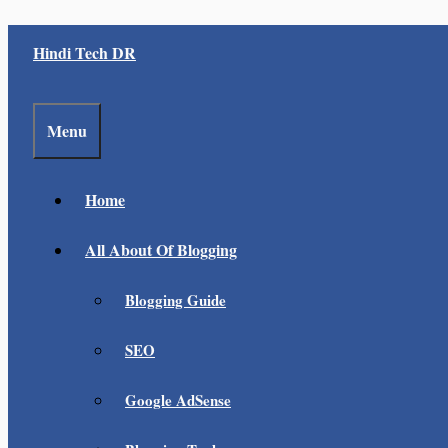
Skip
Hindi Tech DR
to
content
Menu
Home
All About Of Blogging
Blogging Guide
SEO
Google AdSense