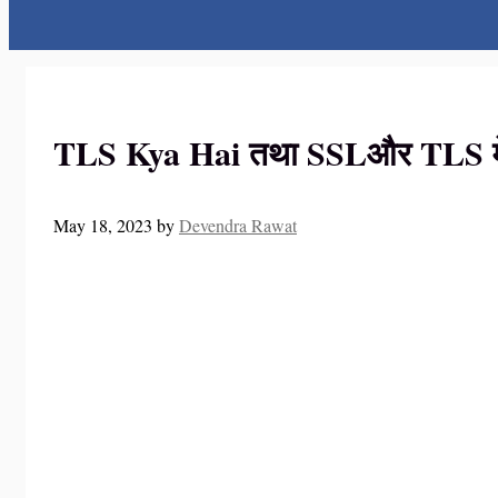
TLS Kya Hai तथा SSLऔर TLS में 
May 18, 2023
by
Devendra Rawat