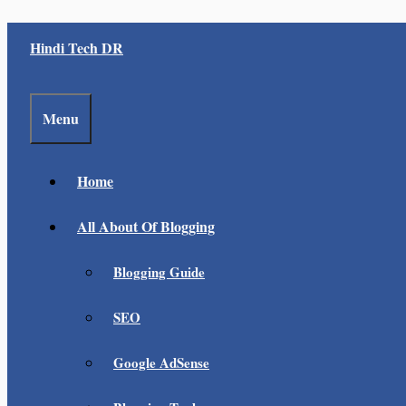
Skip
Hindi Tech DR
to
content
Menu
Home
All About Of Blogging
Blogging Guide
SEO
Google AdSense